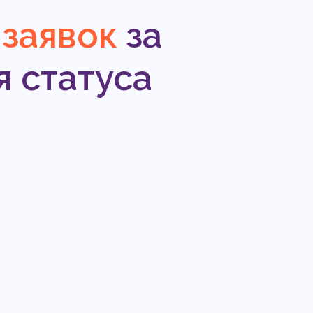
 заявок
за
я статуса