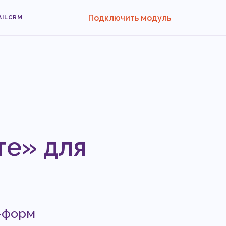
Подключить модуль
AILCRM
те» для
д-форм