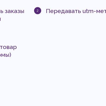
ь заказы
Передавать utm-мет
ы
 товар
рмы)