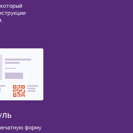
 который
нструкции
.
уль
 печатную форму